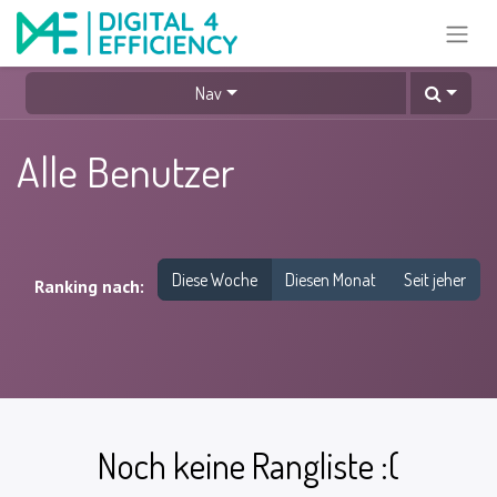
Nav
Alle Benutzer
Diese Woche
Diesen Monat
Seit jeher
Ranking nach:
Noch keine Rangliste :(