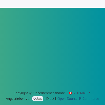
Copyright © Unternehmensname
Deutsch (CH)
Angetrieben von
- Die #1
Open-Source-E-Commerce